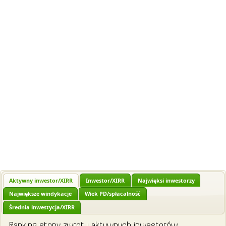
Aktywny inwestor/XIRR
Inwestor/XIRR
Najwięksi inwestorzy
Największe windykacje
Wiek PD/spłacalność
Średnia inwestycja/XIRR
Ranking stopy zwrotu aktywnych inwestorów