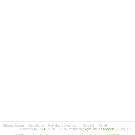
Strona główna
Regulamin
Polityka prywatności
Kontakt
Panel
Powered by
LG IT
© 2010-2026, design by:
Agilo
, html:
Slicejack
. Q: 3/0.001.