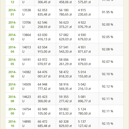
12
U
306,45 zł
458,06 zł
575,81 zł
2014-
13538
62 053
56 180
4 915
91.95 %
01
U
835,48 zł
780,65 zł
230,65 zł
2014-
13706
62 546
56 623
4 922
92.00 %
02
U
258,93 zł
373,21 zł
076,79 zł
2014-
13864
63 030
57 082
4 930
92.05 %
03
U
416,13 zł
629,03 zł
679,03 zł
2014-
14013
63 504
57 541
4 951
92.08 %
04
U
915,00 zł
543,33 zł
871,67 zł
2014-
14191
63 972
58 006
4 993
92.07 %
05
U
070,97 zł
261,29 zł
079,03 zł
2014-
14382
64 476
58 472
5 014
92.10 %
06
U
001,67 zł
818,33 zł
155,00 zł
2014-
14509
64 948
58 916
5 042
92.12 %
07
U
777,42 zł
569,35 zł
216,13 zł
2014-
14623
65 423
59 355
5 081
92.11 %
08
U
300,00 zł
277,42 zł
896,77 zł
2014-
14754
65 949
59 802
5 124
92.11 %
09
U
105,00 zł
813,33 zł
780,00 zł
2014-
14890
66 472
60 328
5 137
92.15 %
10
U
685,48 zł
829,03 zł
127,42 zł