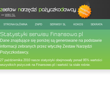
•••
WIKI SL
STRONA GŁÓWNA
ZNPD
SERWISY SL
KOKOS
SEKRATA
Statystyki serwisu Finansowo.pl
Dane znajdujące się poniżej są generowane na podstawie
informacji zebranych przez wtyczkę Zestaw Narzędzi
Pożyczkodawcy.
27 października 2010 nasze statystyki obejmowały ponad 95% wartości
wszystkich pożyczek na Finansowo.pl i wartość ta stale rośnie.