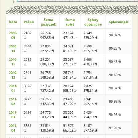
0
Suma
Suma
Spłaty
Data
Próba
Spłacalność
pożyczek
spłat
opóźnione
2010-
2166
26 774
23 124
2 549
90.07 %
09
U
992,86 zł
471,43 zł
539,29 zł
2010-
2340
27 804
24 071
2 599
90.25 %
10
U
327,42 zł
019,35 zł
467,74 zł
2010-
2613
29 251
25 397
2 680
90.45 %
11
U
888,33 zł
271,67 zł
458,33 zł
2010-
2843
30 755
26 749
2 754
90.66 %
12
U
309,68 zł
241,94 zł
891,94 zł
2011-
3076
32 357
28 124
2 825
90.87 %
01
U
727,42 zł
938,71 zł
375,81 zł
2011-
3277
33 765
29 468
2 941
90.92 %
02
U
442,86 zł
475,00 zł
207,14 zł
2011-
3496
34 776
30 556
3 039
90.95 %
03
U
503,23 zł
448,39 zł
724,19 zł
2011-
3665
35 814
31 527
3 107
91.03 %
04
U
120,69 zł
665,52 zł
377,59 zł