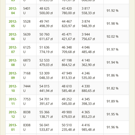
2012-
5401
48 625
43 420
3 817
91.92 %
04
U
500,00 zł
780,00 zł
558,33 zł
2012-
5528
49 741
44 467
3 874
91.98 %
05
U
498,39 zł
820,97 zł
948,39 zł
2012-
5639
50 760
45 471
3 944
92.02 %
06
U
611,67 zł
421,67 zł
756,67 zł
2012-
6125
51 636
46 348
4 046
91.97 %
07
U
774,19 zł
709,68 zł
485,48 zł
2012-
6873
52 533
47 198
4 140
91.94 %
08
U
479,03 zł
864,52 zł
362,90 zł
2012-
7168
53 309
47 949
4 246
91.86 %
09
U
048,33 zł
813,33 zł
535,00 zł
2012-
7444
54 015
48 610
4 330
91.82 %
10
U
441,94 zł
585,48 zł
880,65 zł
2012-
7753
54 701
49 252
4 345
91.89 %
11
U
391,67 zł
045,00 zł
398,33 zł
2012-
8038
55 366
49 900
4 365
91.95 %
12
U
138,71 zł
679,03 zł
853,23 zł
2013-
8308
56 041
50 510
4 416
91.96 %
01
U
533,87 zł
235,48 zł
985,48 zł