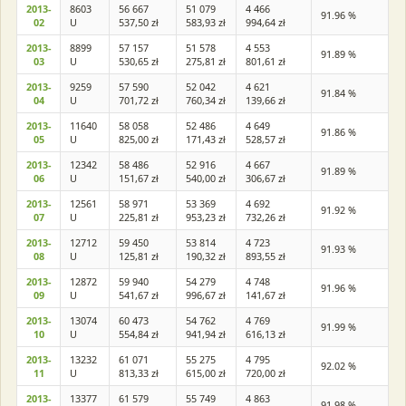
2013-
8603
56 667
51 079
4 466
91.96 %
02
U
537,50 zł
583,93 zł
994,64 zł
2013-
8899
57 157
51 578
4 553
91.89 %
03
U
530,65 zł
275,81 zł
801,61 zł
2013-
9259
57 590
52 042
4 621
91.84 %
04
U
701,72 zł
760,34 zł
139,66 zł
2013-
11640
58 058
52 486
4 649
91.86 %
05
U
825,00 zł
171,43 zł
528,57 zł
2013-
12342
58 486
52 916
4 667
91.89 %
06
U
151,67 zł
540,00 zł
306,67 zł
2013-
12561
58 971
53 369
4 692
91.92 %
07
U
225,81 zł
953,23 zł
732,26 zł
2013-
12712
59 450
53 814
4 723
91.93 %
08
U
125,81 zł
190,32 zł
893,55 zł
2013-
12872
59 940
54 279
4 748
91.96 %
09
U
541,67 zł
996,67 zł
141,67 zł
2013-
13074
60 473
54 762
4 769
91.99 %
10
U
554,84 zł
941,94 zł
616,13 zł
2013-
13232
61 071
55 275
4 795
92.02 %
11
U
813,33 zł
615,00 zł
720,00 zł
2013-
13377
61 579
55 749
4 863
91.98 %