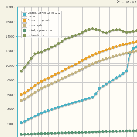
Statysty
18000
Liczba użytkowników w
bazie
Suma pożyczek
16000
Suma spłat
Spłaty opóźnione
Spłacalność
14000
12000
10000
8000
6000
4000
2000