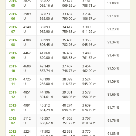
2011-
3825
36 822
32 477
3 181
91.08 %
05
U
095,16 zł
069,35 zł
788,71 zł
2011-
3989
37 873
33 437
3 234
91.18 %
06
U
565,00 zł
790,00 zł
106,67 zł
2011-
4140
38 893
34 417
3 309
91.23 %
07
U
962,90 zł
759,68 zł
911,29 zł
2011-
4308
39 999
35 400
3 355
91.34 %
08
U
506,45 zł
782,26 zł
045,16 zł
2011-
4462
41 060
36 407
3 408
91.44 %
09
U
620,00 zł
503,33 zł
761,67 zł
2011-
4600
42 149
37 407
3 454
91.55 %
10
U
567,74 zł
746,77 zł
462,90 zł
2011-
4725
43 190
38 399
3 524
91.59 %
11
U
285,00 zł
116,67 zł
545,00 zł
2011-
4851
44 196
39 331
3 578
91.66 %
12
U
301,61 zł
908,06 zł
558,06 zł
2012-
4991
45 212
40 274
3 639
91.71 %
01
U
661,29 zł
098,39 zł
074,19 zł
2012-
5112
46 357
41 305
3 707
91.76 %
02
U
658,62 zł
751,72 zł
810,34 zł
2012-
5224
47 502
42 358
3 770
91.83 %
03
U
079,03 zł
101,61 zł
008,06 zł