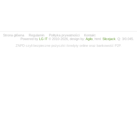
Strona główna
Regulamin
Polityka prywatności
Kontakt
Powered by
LG IT
© 2010-2026, design by:
Agilo
, html:
Slicejack
. Q: 3/0.045.
ZNPD czyli bezpieczne pożyczki i kredyty online oraz bankowość P2P.