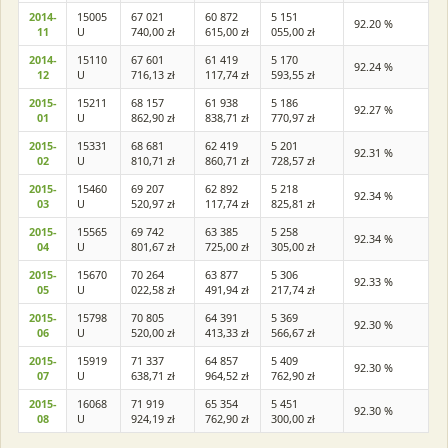
2014-
15005
67 021
60 872
5 151
92.20 %
11
U
740,00 zł
615,00 zł
055,00 zł
2014-
15110
67 601
61 419
5 170
92.24 %
12
U
716,13 zł
117,74 zł
593,55 zł
2015-
15211
68 157
61 938
5 186
92.27 %
01
U
862,90 zł
838,71 zł
770,97 zł
2015-
15331
68 681
62 419
5 201
92.31 %
02
U
810,71 zł
860,71 zł
728,57 zł
2015-
15460
69 207
62 892
5 218
92.34 %
03
U
520,97 zł
117,74 zł
825,81 zł
2015-
15565
69 742
63 385
5 258
92.34 %
04
U
801,67 zł
725,00 zł
305,00 zł
2015-
15670
70 264
63 877
5 306
92.33 %
05
U
022,58 zł
491,94 zł
217,74 zł
2015-
15798
70 805
64 391
5 369
92.30 %
06
U
520,00 zł
413,33 zł
566,67 zł
2015-
15919
71 337
64 857
5 409
92.30 %
07
U
638,71 zł
964,52 zł
762,90 zł
2015-
16068
71 919
65 354
5 451
92.30 %
08
U
924,19 zł
762,90 zł
300,00 zł