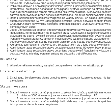
chacie dla użytkowników oraz w innych miejsach) odpowiadają ich autorzy.
Pobieranie danych z serwisu jest dozwolone jedynie z poziomu serwisu www https:/
internetowej, za pomocą dodatku do przeglądarki dystrybuowanego na stronie głównej
oraz skrypozakładki na stronie https://znpd.pl/skryptozakladka. Stosowanie dodatk
danych generowanych przez serwis jest zabronione i skutkuje zablokowaniem kont
Dane z serwisu można pobierać wyłącznie na własny użytek, ich dalsze udostępnia
autora jest zakazane (w tym udostępnianie swojego konta w serwisie osobom trzeci
Chat ZNPD służy do wymiany poglądów i informacji między użytkownikami Serwisu.
pomocą innych usług.
Jeżeli Użytkownik lub podmiot trzeci wystąpi przeciwko Serwisowi z roszczeniami 
Regulaminu, norm etycznych lub prawnych przez Użytkownika za pośrednictwem S
przystąpić do sporu i zwolnić Serwis z jakiejkolwiek odpowiedzialności cywilno-p
Ponadto w takiej sytuacji Użytkownik musi naprawić wszelkie szkody wyrządzone Po
postępowań sądowych, koszty obsługi prawniczej oraz koszty postępowania egzek
Akceptując ten regulamin potwierdzam, że zapoznałem się z jego postanowieniami i 
Administrator zastrzega sobie prawo do zablokowania konta Użytkownika w przypa
Administrator zastrzega sobie prawo do zmiany postanowień Regulaminu w każdej c
poprzez wskazanie daty ostatniej zmiany na początku treści Regulaminu.
Reklamacje
Wszelkie reklamacje należy wysyłać drogą mailową na dres kontakt@znpd.pl
Odstapienie od umowy
Z racji tego, że oferowane płatne usługi cyfrowe mają ograniczenie czasowe, nie je
zakupieniu.
Status inwestora
Status inwestora może zostać przyznany użytkownikom, którzy spełniają następuja
minimum 3000 zł inwestycji na koncie w minimum 10 różnych PB,
sumaryczna kwota nieprzeterminowanych inwestycji przekracza kwotę akt
Status inwestora może zostać w każdej chwili odebrany m.in. z powodu nie spełn
lub z powodu złamania zasad regulaminu.