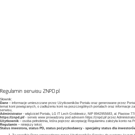
Regulamin serwisu ZNPD.pl
Słownik:
Dane
– informacje umieszczane przez Użytkowników Portalu oraz generowane przez Portal
temat kont powiązanych, o zadłużeniu kont na poszczególnych portalach oraz informacje 
serwisu,
Administrator
- włąściciel Portalu, LG IT Lech Groblewicz, NIP 8942955683, al. Piastow 7
https://znpd.pl/
- serwis www prowadzony pod adresem https://znpd.pl/ przez Administrato
Użytkownik
– osoba pełnoletnia, która poprzez akceptację Regulaminu założyła konto na Po
Regulamin
– niniejszy tekst.
Status inwestora, status PD, status pożyczkodawcy - specjalny status dla inwesto
Za wszelkie Dane wprowadzone przez Użytkowników Serwisu do systemu (w tym inf